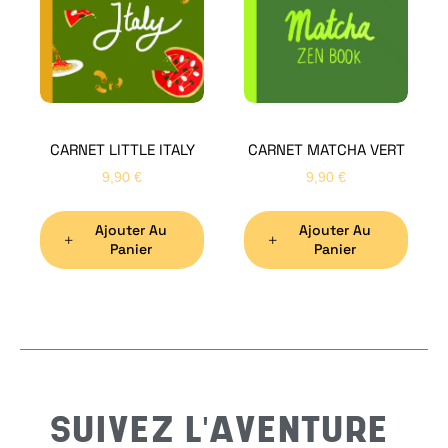
Bon
CARNET LITTLE ITALY
CARNET MATCHA VERT
Nom
*
9,90
€
9,90
€
Ajouter Au
Ajouter Au
Préno
Panier
Panier
Email
*
Sujet
*
SUIVEZ L'AVENTURE