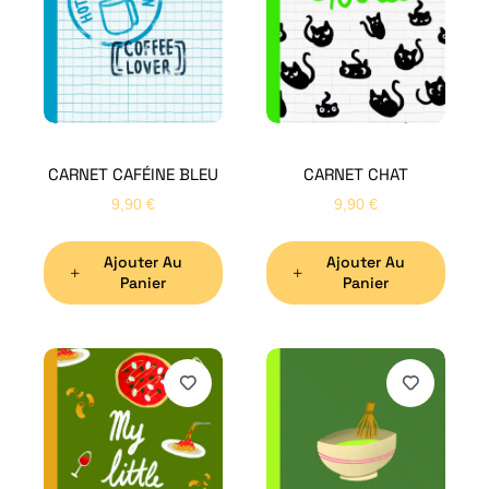
CARNET CAFÉINE BLEU
CARNET CHAT
9,90
€
9,90
€
Ajouter Au
Ajouter Au
Panier
Panier
H