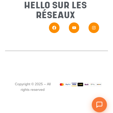
HELLO SUR LES
Messa
RÉSEAUX
En
Si vou
Copyright © 2025 – All
rights reserved