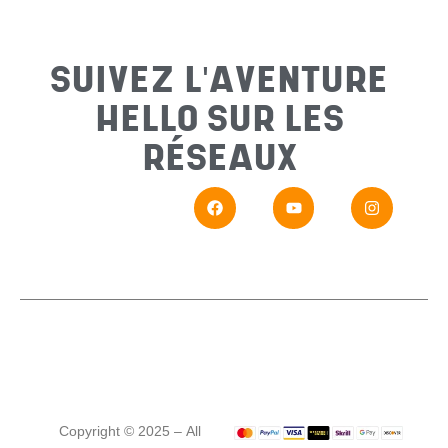
Sujet
*
SUIVEZ L'AVENTURE
HELLO SUR LES
Messa
RÉSEAUX
En
Si vou
Copyright © 2025 – All