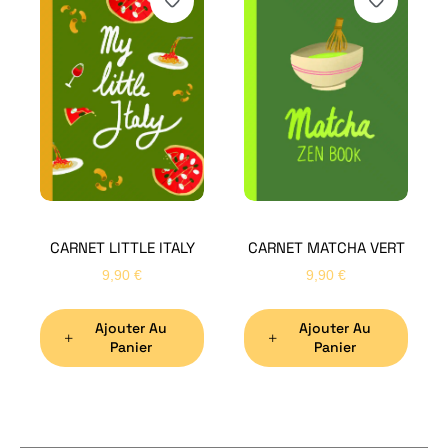
H
Bon
CARNET LITTLE ITALY
CARNET MATCHA VERT
Nom
*
9,90
€
9,90
€
Ajouter Au
Ajouter Au
Préno
Panier
Panier
Email
*