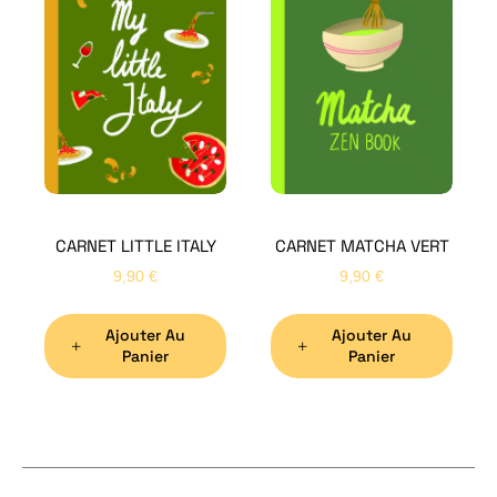
H
Bon
CARNET LITTLE ITALY
CARNET MATCHA VERT
Nom
*
9,90
€
9,90
€
Ajouter Au
Ajouter Au
Préno
Panier
Panier
Email
*