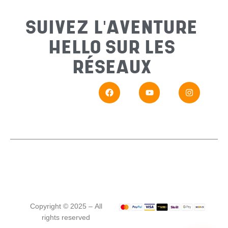
Sujet
*
SUIVEZ L'AVENTURE
HELLO SUR LES
Messa
RÉSEAUX
En
Si vou
Copyright © 2025 – All
rights reserved