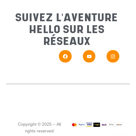
Sujet
*
SUIVEZ L'AVENTURE
HELLO SUR LES
Messa
RÉSEAUX
En
Si vou
Copyright © 2025 – All
rights reserved