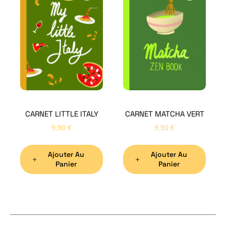
H
Bon
CARNET LITTLE ITALY
CARNET MATCHA VERT
Nom
*
9,90
€
9,90
€
Ajouter Au
Ajouter Au
Préno
Panier
Panier
Email
*