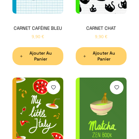
CARNET CAFÉINE BLEU
CARNET CHAT
9,90
€
9,90
€
Ajouter Au
Ajouter Au
Panier
Panier
H
Bon