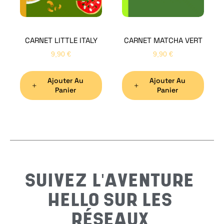
CARNET LITTLE ITALY
CARNET MATCHA VERT
Nom
*
9,90
€
9,90
€
Ajouter Au
Ajouter Au
Préno
Panier
Panier
Email
*
Sujet
*
SUIVEZ L'AVENTURE
HELLO SUR LES
Messa
RÉSEAUX