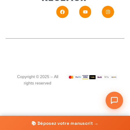
En
Si vou
Copyright © 2025 – All
rights reserved
📚 Déposez votre manuscrit →