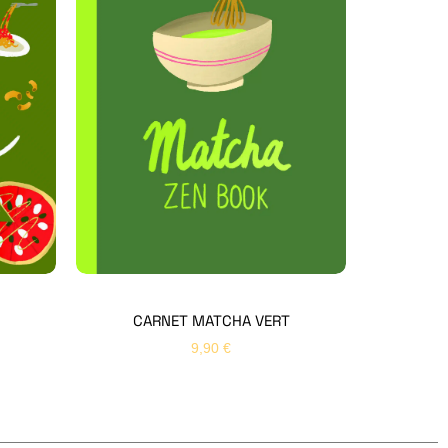
Hello Editions
Nous revenons vers vous rapidement
Bonjour 👋
Nom
*
Prénom
*
CARNET MATCHA VERT
9,90
€
Email
*
Sujet
*