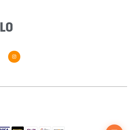
Message
*
LO
Envoyer ma demande
Si vous êtes un humain, ne remplissez pas ce champ.