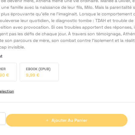
de devenir mère, Athéna mène une vie ordinaire. Mariée à Olivier, el
une famille avec la naissance de leur fils, Milo. Mais la parentalité 
e plus éprouvante qu’elle ne l’imaginait. Lorsque le comportement 
ouleverse leur quotidien, le diagnostic tombe : TDAH et trouble de
sition avec provocation. Si ces troubles apportent des réponses, i
gent pas les défis de chaque jour. À travers son témoignage, Athé
e son parcours de mère, son combat contre l’isolement et la réali
ap invisible.
at
IER
EBOOK (EPUB)
,90
€
9,99
€
election
Ajouter Au Panier