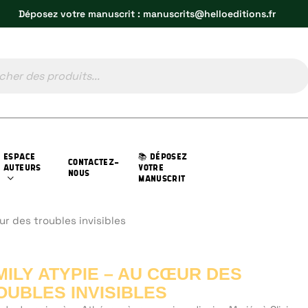
Déposez votre manuscrit : manuscrits@helloeditions.fr
ESPACE
📚 DÉPOSEZ
CONTACTEZ-
AUTEURS
VOTRE
NOUS
MANUSCRIT
r des troubles invisibles
MILY ATYPIE – AU CŒUR DES
OUBLES INVISIBLES