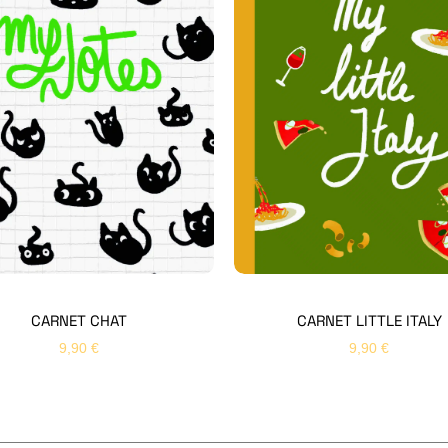
CARNET CHAT
CARNET LITTLE ITALY
9,90
€
9,90
€