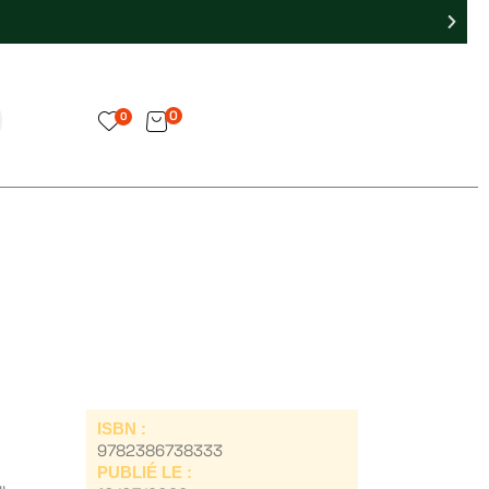
0
0
ISBN :
9782386738333
PUBLIÉ LE :