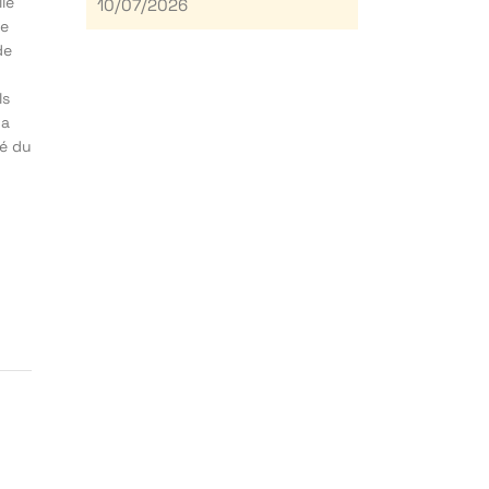
le
10/07/2026
se
de
ls
na
té du