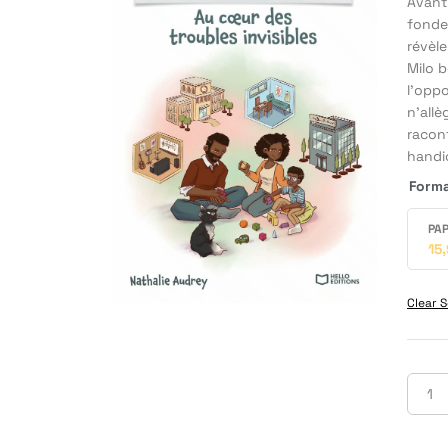
Avant 
fonde 
révèl
Milo b
l’oppo
n’allè
racont
handic
Form
PAP
15
Clear S