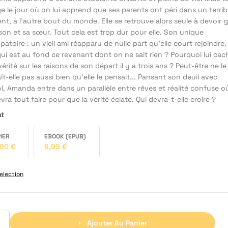
 le jour où on lui apprend que ses parents ont péri dans un terrib
nt, à l'autre bout du monde. Elle se retrouve alors seule à devoir g
son et sa sœur. Tout cela est trop dur pour elle. Son unique
atoire : un vieil ami réapparu de nulle part qu’elle court rejoindre.
ui est au fond ce revenant dont on ne sait rien ? Pourquoi lui cac
a vérité sur les raisons de son départ il y a trois ans ? Peut-être ne le
t-elle pas aussi bien qu’elle le pensait... Pansant son deuil avec
ol, Amanda entre dans un parallèle entre rêves et réalité confuse o
evra tout faire pour que la vérité éclate. Qui devra-t-elle croire ?
at
IER
EBOOK (EPUB)
,90
€
9,99
€
election
Ajouter Au Panier