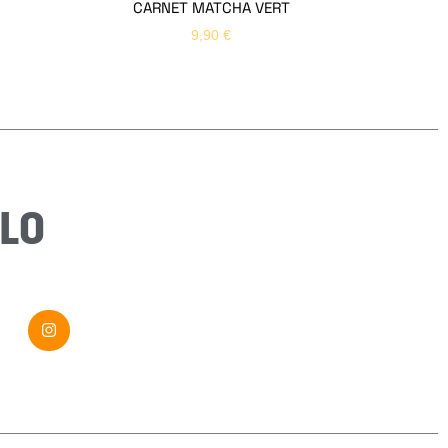
CARNET MATCHA VERT
9,90
€
Email
*
Sujet
*
Message
*
LO
Envoyer ma demande
Si vous êtes un humain, ne remplissez pas ce champ.