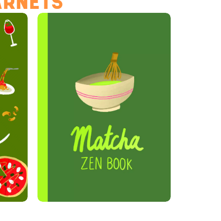
ARNETS
Hello Editions
Nous revenons vers vous rapidement
Bonjour 👋
Nom
*
Prénom
*