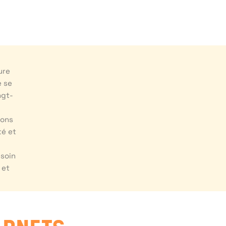
ure
e se
ngt-
ions
té et
esoin
 et