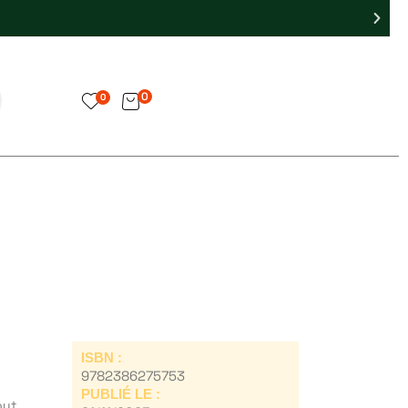
0
0
ISBN :
9782386275753
PUBLIÉ LE :
out