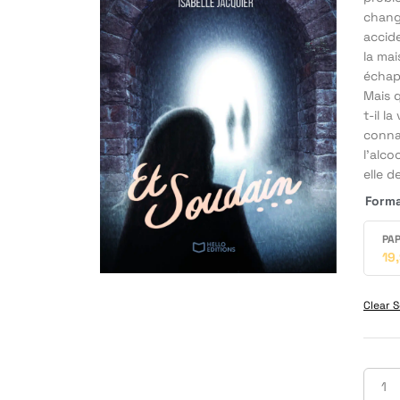
change
accide
la mai
échapp
Mais q
t-il l
connaî
l’alco
elle d
Form
PAP
19
Clear S