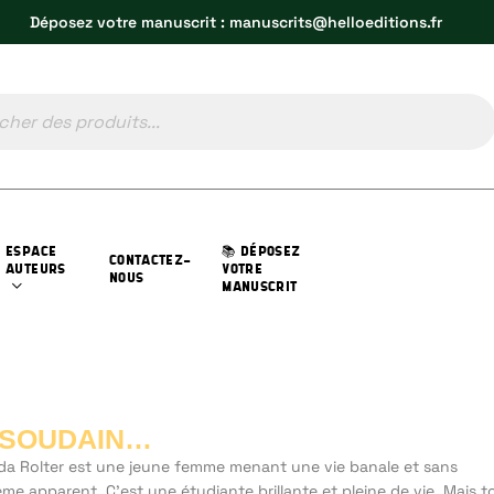
Déposez votre manuscrit : manuscrits@helloeditions.fr
ESPACE
📚 DÉPOSEZ
CONTACTEZ-
AUTEURS
VOTRE
NOUS
MANUSCRIT
 SOUDAIN…
a Rolter est une jeune femme menant une vie banale et sans
me apparent. C'est une étudiante brillante et pleine de vie. Mais t