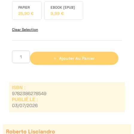
PAPIER
EBOOK (EPUB)
25,90
€
9,99
€
Clear Selection
Ajouter Au Panier
ISBN :
9782386278549
PUBLIÉ LE :
03/07/2026
Roberto Lisciandro