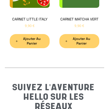
CARNET LITTLE ITALY
CARNET MATCHA VERT
Nom
*
9,90
€
9,90
€
Ajouter Au
Ajouter Au
Préno
Panier
Panier
Email
*
Sujet
*
SUIVEZ L'AVENTURE
HELLO SUR LES
Messa
RÉSEAUX