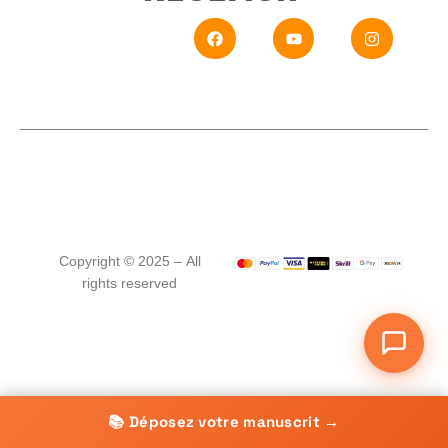
En
Si vou
Copyright © 2025 – All
rights reserved
📚 Déposez votre manuscrit →