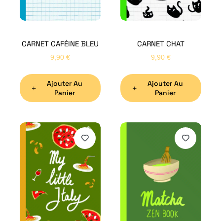
CARNET CAFÉINE BLEU
CARNET CHAT
9,90
€
9,90
€
Ajouter Au
Ajouter Au
Panier
Panier
H
Bon