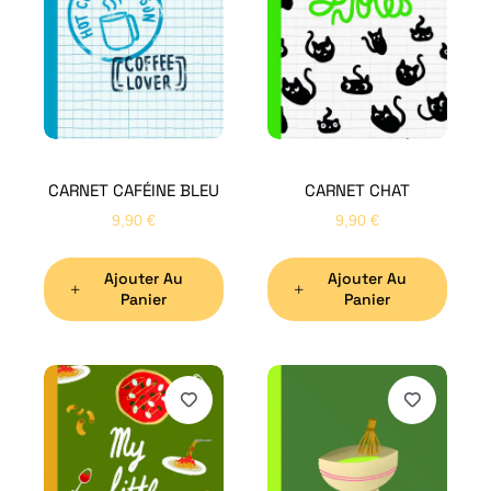
CARNET CAFÉINE BLEU
CARNET CHAT
9,90
€
9,90
€
Ajouter Au
Ajouter Au
Panier
Panier
H