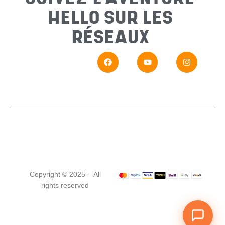
HELLO SUR LES
Messa
RÉSEAUX
En
Si vou
Copyright © 2025 – All
rights reserved