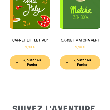
Bon
CARNET LITTLE ITALY
CARNET MATCHA VERT
Nom
*
9,90
€
9,90
€
Ajouter Au
Ajouter Au
Préno
Panier
Panier
Email
*
Sujet
*
SUIVEZ L'AVENTURE