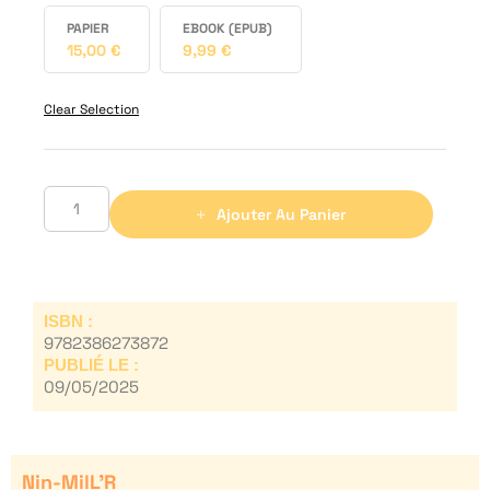
PAPIER
EBOOK (EPUB)
15,00
€
9,99
€
Clear Selection
Ajouter Au Panier
ISBN :
9782386273872
PUBLIÉ LE :
09/05/2025
Nin-MilL’R