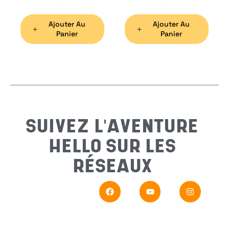
Ajouter Au
Ajouter Au
Préno
Panier
Panier
Email
*
Sujet
*
SUIVEZ L'AVENTURE
HELLO SUR LES
Messa
RÉSEAUX