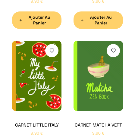
9,90
€
9,90
€
Ajouter Au
Ajouter Au
Panier
Panier
H
Bon
CARNET LITTLE ITALY
CARNET MATCHA VERT
Nom
*
9,90
€
9,90
€