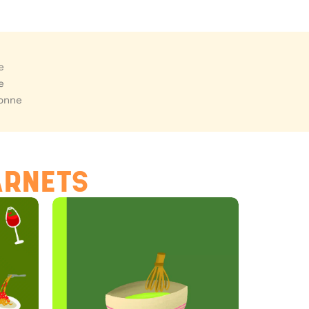
e
e
donne
ARNETS