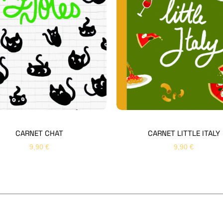
CARNET CHAT
CARNET LITTLE ITALY
9,90
€
9,90
€