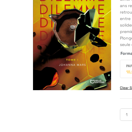
ans re
retro
entre 
solide
premiè
Plong
seule 
Form
PAP
18
Clear S