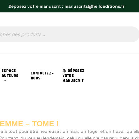
Déposez votre manuscrit : manuscrits@helloeditions.fr
ESPACE
📚 DÉPOSEZ
CONTACTEZ-
AUTEURS
VOTRE
NOUS
MANUSCRIT
LEMME – TOME I
a a tout pour être heureuse : un mari, un foyer et un travail qu’ell
Pourtant, du jour au lendemain, celui qu’elle n’a pas revu depuis 