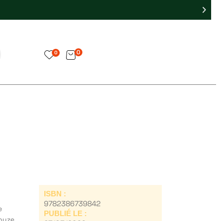
0
0
ISBN :
9782386739842
e
PUBLIÉ LE :
douze