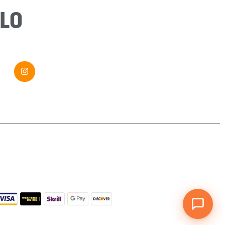
Message
*
LO
Envoyer ma demande
Si vous êtes un humain, ne remplissez pas ce champ.