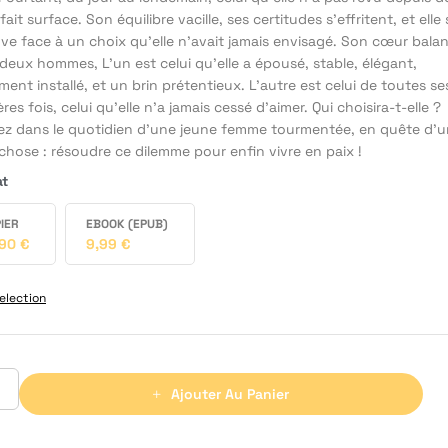
fait surface. Son équilibre vacille, ses certitudes s’effritent, et elle 
uve face à un choix qu’elle n’avait jamais envisagé. Son cœur bala
deux hommes, L’un est celui qu’elle a épousé, stable, élégant,
ment installé, et un brin prétentieux. L’autre est celui de toutes se
res fois, celui qu’elle n’a jamais cessé d’aimer. Qui choisira-t-elle ?
ez dans le quotidien d’une jeune femme tourmentée, en quête d’
chose : résoudre ce dilemme pour enfin vivre en paix !
at
IER
EBOOK (EPUB)
,90
€
9,99
€
election
Ajouter Au Panier