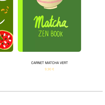
Hello Editions
Nous revenons vers vous rapidement
Bonjour 👋
Nom
*
Prénom
*
CARNET MATCHA VERT
9,90
€
Email
*
Sujet
*