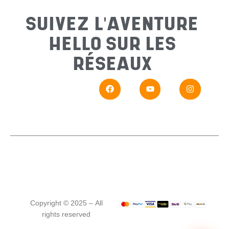
Sujet
*
SUIVEZ L'AVENTURE
HELLO SUR LES
Messa
RÉSEAUX
En
Si vou
Copyright © 2025 – All
rights reserved