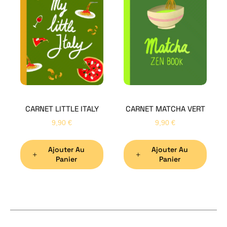
H
Bon
CARNET LITTLE ITALY
CARNET MATCHA VERT
Nom
*
9,90
€
9,90
€
Ajouter Au
Ajouter Au
Préno
Panier
Panier
Email
*