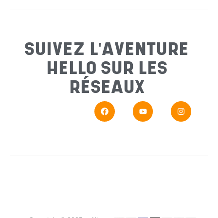
Sujet
*
SUIVEZ L'AVENTURE
HELLO SUR LES
Messa
RÉSEAUX
En
Si vou