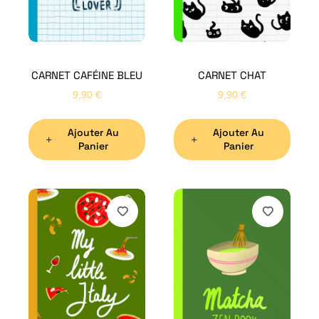
CARNET CAFÉINE BLEU
CARNET CHAT
9,90
€
9,90
€
Ajouter Au
Ajouter Au
Panier
Panier
H
Bon