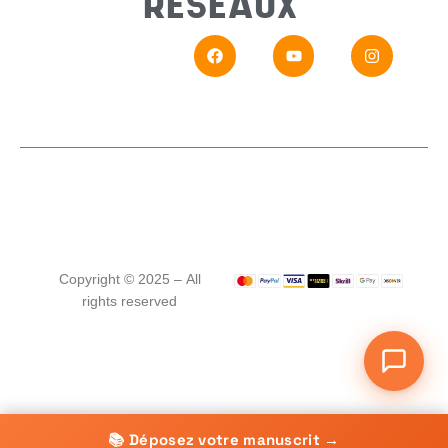
RÉSEAUX
En
Si vou
Copyright © 2025 – All
rights reserved
📚 Déposez votre manuscrit →