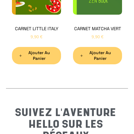
CARNET LITTLE ITALY
CARNET MATCHA VERT
Nom
*
9,90
€
9,90
€
Ajouter Au
Ajouter Au
Préno
Panier
Panier
Email
*
Sujet
*
SUIVEZ L'AVENTURE
HELLO SUR LES
Messa