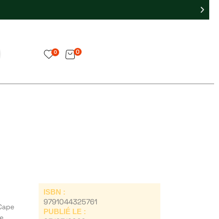
0
0
ISBN :
9791044325761
 Cape
PUBLIÉ LE :
se