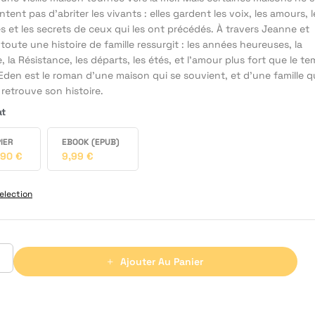
tent pas d’abriter les vivants : elles gardent les voix, les amours, l
 et les secrets de ceux qui les ont précédés. À travers Jeanne et
 toute une histoire de famille ressurgit : les années heureuses, la
, la Résistance, les départs, les étés, et l’amour plus fort que le te
den est le roman d’une maison qui se souvient, et d’une famille qu
 retrouve son histoire.
at
IER
EBOOK (EPUB)
,90
€
9,99
€
election
Ajouter Au Panier