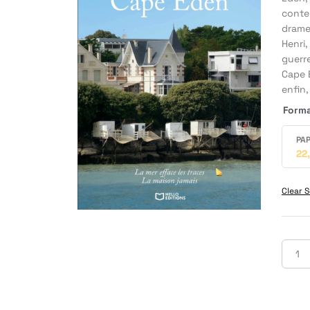
conten
drames
Henri,
guerre
Cape E
enfin,
Form
PAP
22
Clear S