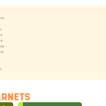
iou
n.
es
 a
res
rcé
i,
ARNETS