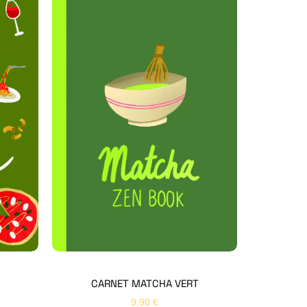
Hello Editions
Nous revenons vers vous rapidement
Bonjour 👋
Nom
*
Prénom
*
CARNET MATCHA VERT
9,90
€