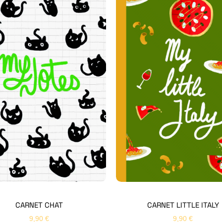
CARNET CHAT
CARNET LITTLE ITALY
9,90
€
9,90
€