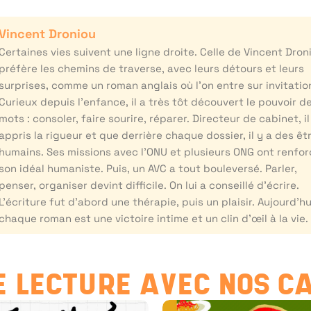
Vincent Droniou
Certaines vies suivent une ligne droite. Celle de Vincent Dron
préfère les chemins de traverse, avec leurs détours et leurs
surprises, comme un roman anglais où l’on entre sur invitatio
Curieux depuis l’enfance, il a très tôt découvert le pouvoir d
mots : consoler, faire sourire, réparer. Directeur de cabinet, il
appris la rigueur et que derrière chaque dossier, il y a des êt
humains. Ses missions avec l’ONU et plusieurs ONG ont renfo
son idéal humaniste. Puis, un AVC a tout bouleversé. Parler,
penser, organiser devint difficile. On lui a conseillé d’écrire.
L’écriture fut d’abord une thérapie, puis un plaisir. Aujourd’hu
chaque roman est une victoire intime et un clin d’œil à la vie.
 LECTURE AVEC NOS C