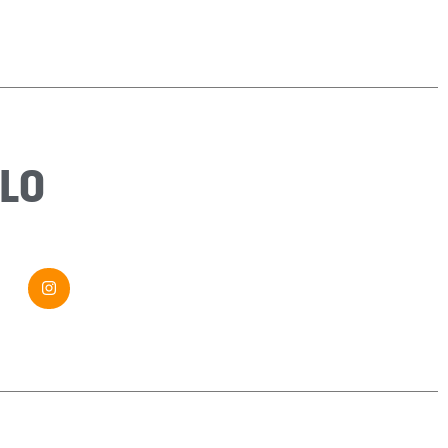
Email
*
Sujet
*
Message
*
LO
Envoyer ma demande
Si vous êtes un humain, ne remplissez pas ce champ.