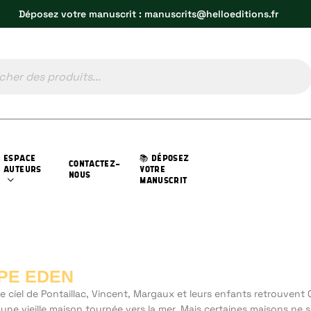
Déposez votre manuscrit : manuscrits@helloeditions.fr
ESPACE
📚 DÉPOSEZ
CONTACTEZ-
AUTEURS
VOTRE
NOUS
MANUSCRIT
PE EDEN
e ciel de Pontaillac, Vincent, Margaux et leurs enfants retrouvent
une vieille maison tournée vers la mer. Mais certaines maisons ne 