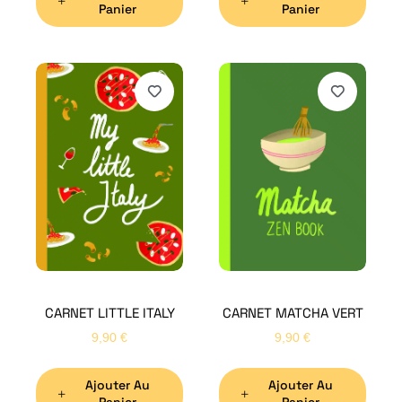
Panier
Panier
H
Bon
CARNET LITTLE ITALY
CARNET MATCHA VERT
Nom
*
9,90
€
9,90
€
Ajouter Au
Ajouter Au
Préno