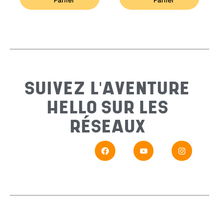
Panier
Panier
Email
*
Sujet
*
SUIVEZ L'AVENTURE
HELLO SUR LES
Messa
RÉSEAUX
En